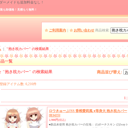
 オーダーメイドも追加料金なし！
装も卸価格！見積もり無料！
ご利用案内
｜
お問い合わせ
商品検索
:
ム
｜
"抱き枕カバー"
の
検索結果
商品一覧
"抱き枕カバー"
の
検索結果
商品並び替え
:
登録アイテム数
:
6,216件
1
|
ロウきゅーぶ!SS 香椎愛莉風 ●等身大 抱き枕カバー
[B3435]
2,900円
(税込)
■新品未使用 抱き枕カバーの生地： (1)ポーチスキン (2)2w