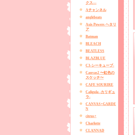
クス―
Aチャンネル
anglebeats
Axis Powers ヘタリ
ア
Batman
BLEACH
BEATLESS
BLAZBLUE
C3-シーキューブ-
Canvas2 〜虹色の
スケッチ〜
CAFE SOURIRE
Caligula -カリギュ
ラ-
CANVAS+GARDE
N
citrus+
Charlotte
CLANNAD