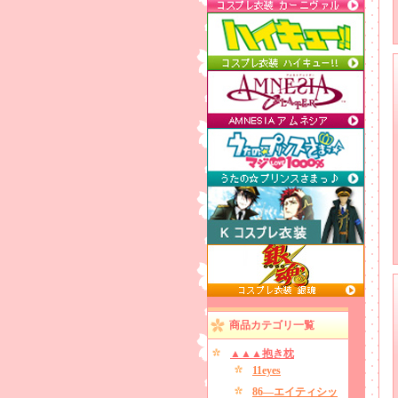
商品カテゴリ一覧
▲▲▲抱き枕
11eyes
86―エイティシッ