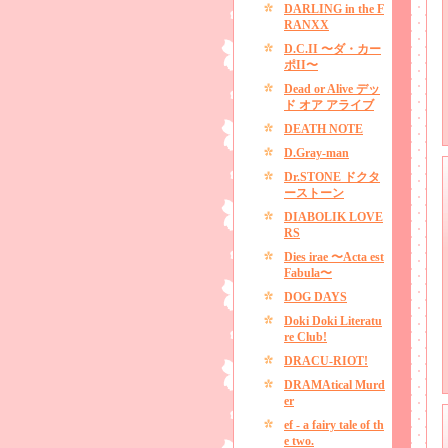
DARLING in the F
RANXX
D.C.II 〜ダ・カー
ポII〜
Dead or Alive デッ
ド オア アライブ
DEATH NOTE
D.Gray-man
Dr.STONE ドクタ
ーストーン
DIABOLIK LOVE
RS
Dies irae 〜Acta est
Fabula〜
DOG DAYS
Doki Doki Literatu
re Club!
DRACU-RIOT!
DRAMAtical Murd
er
ef - a fairy tale of th
e two.