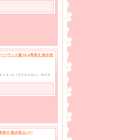
ウッド風 04 ●等身大 抱き枕
wayトリコット（ライクトロン） サイズ：
等身大 抱き枕カバー