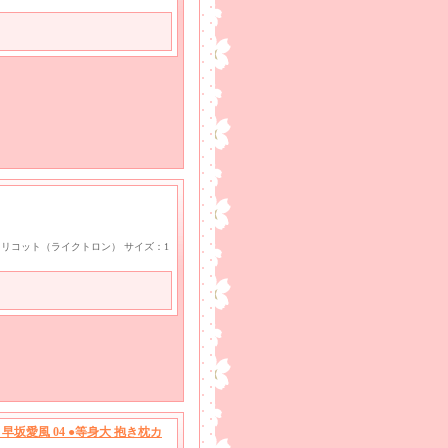
ayトリコット（ライクトロン） サイズ：1
坂愛風 04 ●等身大 抱き枕カ