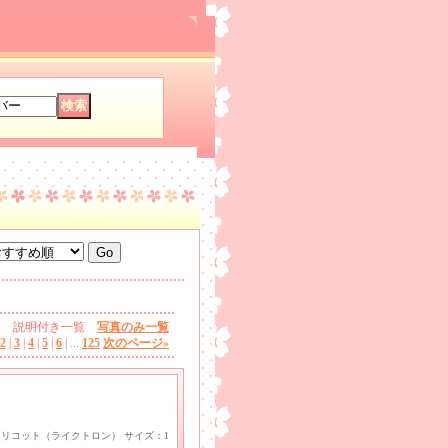
説明付き一覧
写真のみ一覧
2
|
3
|
4
|
5
|
6
|
...
125
次のページ
»
ayトリコット（ライクトロン） サイズ：1