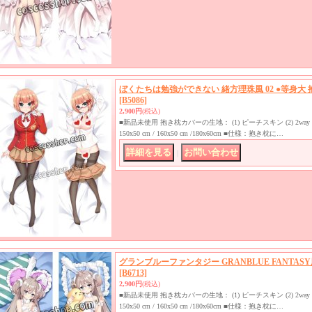
ぼくたちは勉強ができない 緒方理珠風 02 ●等身大
[B5086]
2,900円
(税込)
■新品未使用 抱き枕カバーの生地： (1) ピーチスキン (2) 2
150x50 cm / 160x50 cm /180x60cm ■仕様：抱き枕に…
｜
グランブルーファンタジー GRANBLUE FANTASY
[B6713]
2,900円
(税込)
■新品未使用 抱き枕カバーの生地： (1) ピーチスキン (2) 2
150x50 cm / 160x50 cm /180x60cm ■仕様：抱き枕に…