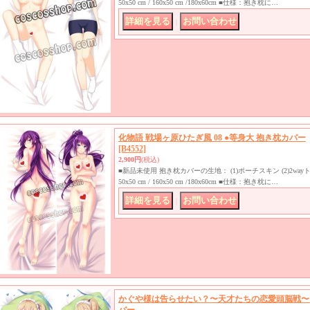
50x50 cm / 160x50 cm /180x60cm ■仕様：抱き枕に…
｜
化物語 戦場ヶ原ひたぎ風 08 ●等身大 抱き枕カバー
[B4552]
2,900円
(税込)
■新品未使用 抱き枕カバーの生地： (1)ポーチスキン (2)2w
50x50 cm / 160x50 cm /180x60cm ■仕様：抱き枕に…
｜
かぐや様は告らせたい？〜天才たちの恋愛頭脳戦〜 早