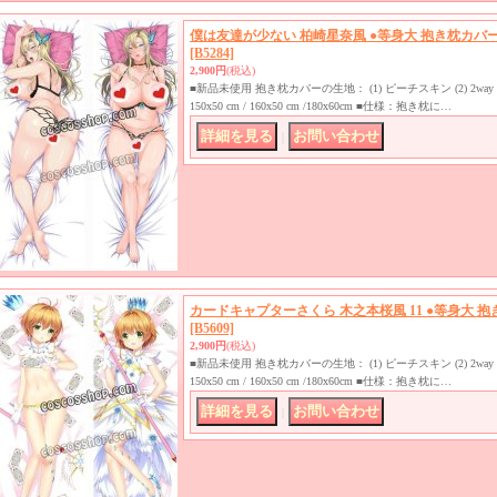
僕は友達が少ない 柏崎星奈風 ●等身大 抱き枕カバ
[B5284]
2,900円
(税込)
■新品未使用 抱き枕カバーの生地： (1) ピーチスキン (2) 2
150x50 cm / 160x50 cm /180x60cm ■仕様：抱き枕に…
｜
カードキャプターさくら 木之本桜風 11 ●等身大 
[B5609]
2,900円
(税込)
■新品未使用 抱き枕カバーの生地： (1) ピーチスキン (2) 2
150x50 cm / 160x50 cm /180x60cm ■仕様：抱き枕に…
｜