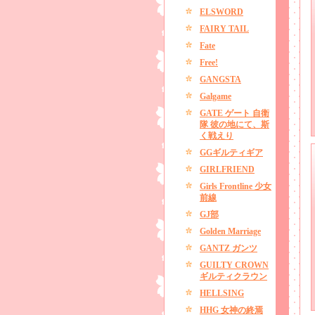
ELSWORD
FAIRY TAIL
Fate
Free!
GANGSTA
Galgame
GATE ゲート 自衛
隊 彼の地にて、斯
く戦えり
GGギルティギア
GIRLFRIEND
Girls Frontline 少女
前線
GJ部
Golden Marriage
GANTZ ガンツ
GUILTY CROWN
ギルティクラウン
HELLSING
HHG 女神の終焉