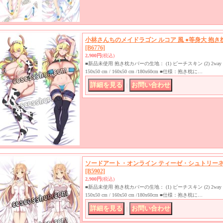
小林さんちのメイドラゴン ルコア 風 ●等身大 抱き
[B6776]
2,900円
(税込)
■新品未使用 抱き枕カバーの生地： (1) ピーチスキン (2) 2
150x50 cm / 160x50 cm /180x60cm ■仕様：抱き枕に…
｜
ソードアート・オンライン ティーゼ・シュトリーネ
[B5902]
2,900円
(税込)
■新品未使用 抱き枕カバーの生地： (1) ピーチスキン (2) 2
150x50 cm / 160x50 cm /180x60cm ■仕様：抱き枕に…
｜