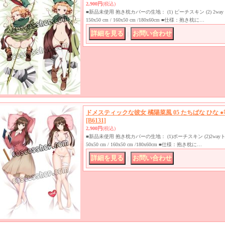
2,900円
(税込)
■新品未使用 抱き枕カバーの生地： (1) ピーチスキン (2) 2
150x50 cm / 160x50 cm /180x60cm ■仕様：抱き枕に…
｜
ドメスティックな彼女 橘陽菜風 05 たちばな ひな 
[B6131]
2,900円
(税込)
■新品未使用 抱き枕カバーの生地： (1)ポーチスキン (2)2w
50x50 cm / 160x50 cm /180x60cm ■仕様：抱き枕に…
｜