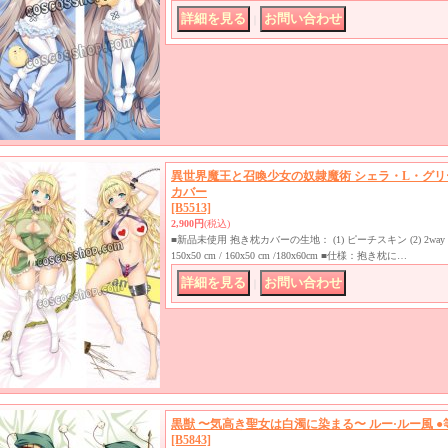
｜
異世界魔王と召喚少女の奴隷魔術 シェラ・L・グリーン
カバー
[B5513]
2,900円
(税込)
■新品未使用 抱き枕カバーの生地： (1) ピーチスキン (2) 2
150x50 cm / 160x50 cm /180x60cm ■仕様：抱き枕に…
｜
黒獣 〜気高き聖女は白濁に染まる〜 ルー·ルー風 ●
[B5843]