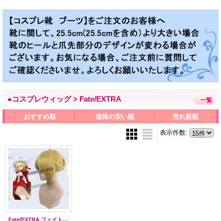
●コスプレウィッグ > Fate/EXTRA
一覧
おすすめ順
価格の安い順
売れ筋順
表示件数
:
Fate/EXTRA フェイト・エクストラ セイバー ネロ 沖田総司風 コスプレウィッグ