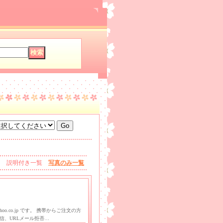
説明付き一覧
写真のみ一覧
oo.co.jp です。 携帯からご注文の方
信、URLメール拒否…