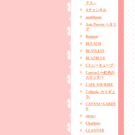
クス―
Aチャンネル
anglebeats
Axis Powers ヘタリ
ア
Batman
BLEACH
BEATLESS
BLAZBLUE
C3-シーキューブ-
Canvas2 〜虹色の
スケッチ〜
CAFE SOURIRE
Caligula -カリギュ
ラ-
CANVAS+GARDE
N
citrus+
Charlotte
CLANNAD