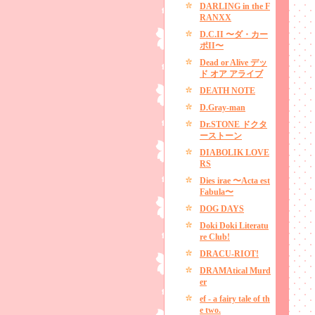
DARLING in the F
RANXX
D.C.II 〜ダ・カー
ポII〜
Dead or Alive デッ
ド オア アライブ
DEATH NOTE
D.Gray-man
Dr.STONE ドクタ
ーストーン
DIABOLIK LOVE
RS
Dies irae 〜Acta est
Fabula〜
DOG DAYS
Doki Doki Literatu
re Club!
DRACU-RIOT!
DRAMAtical Murd
er
ef - a fairy tale of th
e two.