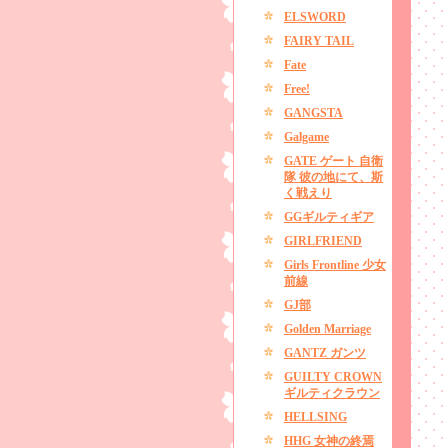
ELSWORD
FAIRY TAIL
Fate
Free!
GANGSTA
Galgame
GATE ゲート 自衛
隊 彼の地にて、斯
く戦えり
GGギルティギア
GIRLFRIEND
Girls Frontline 少女
前線
GJ部
Golden Marriage
GANTZ ガンツ
GUILTY CROWN
ギルティクラウン
HELLSING
HHG 女神の終焉