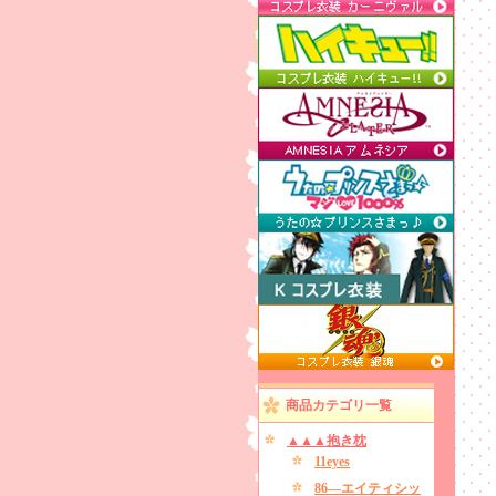
商品カテゴリ一覧
▲▲▲抱き枕
11eyes
86―エイティシッ