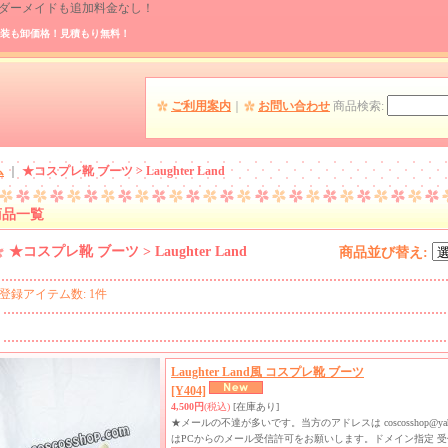
 オーダーメイドも追加料金なし！
装も卸価格！見積もり無料！
ご利用案内
｜
お問い合わせ
商品検索
:
ム
｜
★コスプレ靴 ブーツ > Laughter Land
商品一覧
★コスプレ靴 ブーツ > Laughter Land
商品並び替え
:
登録アイテム数
:
1件
Laughter Land風 コスプレ靴 ブーツ
[Y404]
4,500円
(税込)
[在庫あり]
★メールの不達が多いです。当方のアドレスは coscosshop@yah
はPCからのメール受信許可をお願いします。ドメイン指定 受