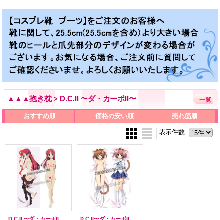
▲▲▲抱き枕 > D.C.II 〜ダ・カーポII〜
一覧
おすすめ順
価格の安い順
売れ筋順
表示件数
:
D.C.II 〜ダ・カーポII〜 白河ななか風 ●等身大 抱き枕カバー
D.C.II〜ダ・カーポII〜 朝倉由夢風 あさくらゆめ ●等身大 抱き枕カバー