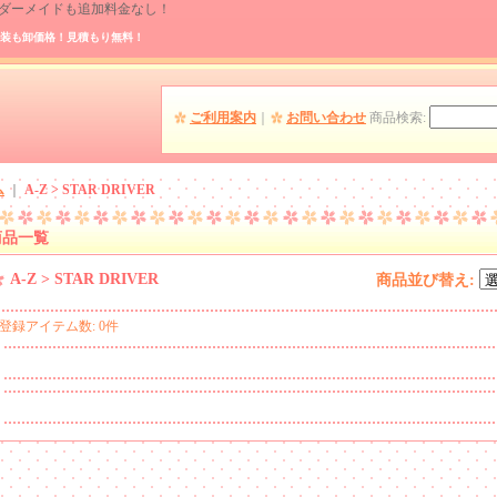
 オーダーメイドも追加料金なし！
装も卸価格！見積もり無料！
ご利用案内
｜
お問い合わせ
商品検索
:
ム
｜
A-Z > STAR DRIVER
商品一覧
A-Z > STAR DRIVER
商品並び替え
:
登録アイテム数
:
0件