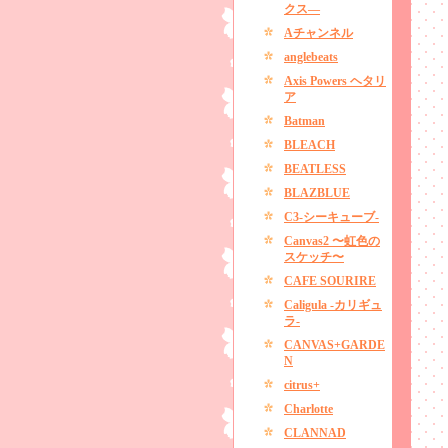
クス―
Aチャンネル
anglebeats
Axis Powers ヘタリ
ア
Batman
BLEACH
BEATLESS
BLAZBLUE
C3-シーキューブ-
Canvas2 〜虹色の
スケッチ〜
CAFE SOURIRE
Caligula -カリギュ
ラ-
CANVAS+GARDE
N
citrus+
Charlotte
CLANNAD