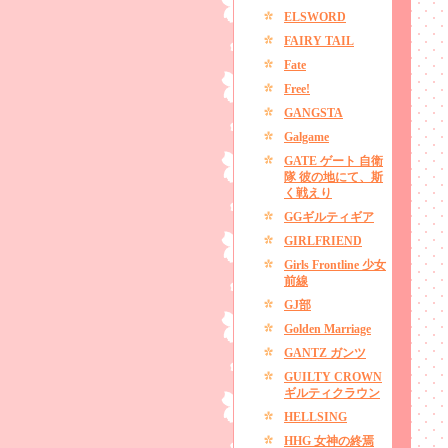
ELSWORD
FAIRY TAIL
Fate
Free!
GANGSTA
Galgame
GATE ゲート 自衛
隊 彼の地にて、斯
く戦えり
GGギルティギア
GIRLFRIEND
Girls Frontline 少女
前線
GJ部
Golden Marriage
GANTZ ガンツ
GUILTY CROWN
ギルティクラウン
HELLSING
HHG 女神の終焉