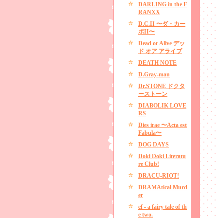
DARLING in the F
RANXX
D.C.II 〜ダ・カー
ポII〜
Dead or Alive デッ
ド オア アライブ
DEATH NOTE
D.Gray-man
Dr.STONE ドクタ
ーストーン
DIABOLIK LOVE
RS
Dies irae 〜Acta est
Fabula〜
DOG DAYS
Doki Doki Literatu
re Club!
DRACU-RIOT!
DRAMAtical Murd
er
ef - a fairy tale of th
e two.