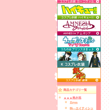
商品カテゴリ一覧
▲▲▲抱き枕
11eyes
86―エイティシッ