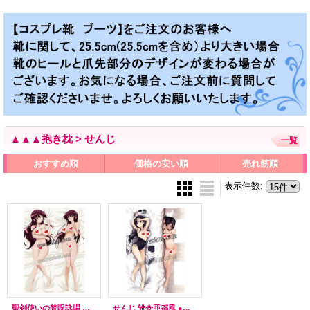
▲▲▲抱き枕 > せんじ
一覧
おすすめ順
価格の安い順
売れ筋順
表示件数
:
聖剣使いの禁呪詠唱 漆原静乃風 ●等身大 抱き枕カバー
せんじ 雏仓亜都風 ●等身大 抱き枕カバー