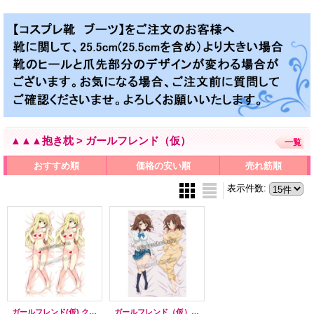
▲▲▲抱き枕 > ガールフレンド（仮）
一覧
おすすめ順
価格の安い順
売れ筋順
表示件数
:
ガールフレンド(仮) クロエ・ルメール風 ●等身大 抱き枕カバー
ガールフレンド（仮） 椎名心実風 ●等身大 抱き枕カバー