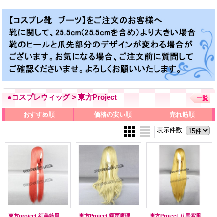
●コスプレウィッグ > 東方Project
一覧
おすすめ順
価格の安い順
売れ筋順
表示件数
:
東方project 紅美鈴風 ほんめいりん 神楽風 コスプレウィッグ
東方Project 霧雨魔理沙風 夏目友人帳 笹舟 ささふね コスプレウィッグ
東方Project 八雲紫風 ちぃ風 コスプレウィッグ