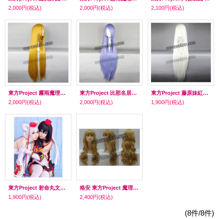
2,000円
(税込)
2,000円
(税込)
2,100円
(税込)
東方Project 霧雨魔理沙風 コスプレウィッグ
東方Project 比那名居天子風 ひななゐてんし 泉こなた風 風見一姫風 コスプレウィッグ
東方Project 藤原妹紅風 ふじわらのもこう コスプレウィッグ
2,000円
(税込)
2,000円
(税込)
1,900円
(税込)
東方Project 射命丸文風 しゃめいまるあや コスプレウィッグ
格安 東方Project 魔理紗風 コスプレ ウィッグ
1,900円
(税込)
2,400円
(税込)
(8件/8件)