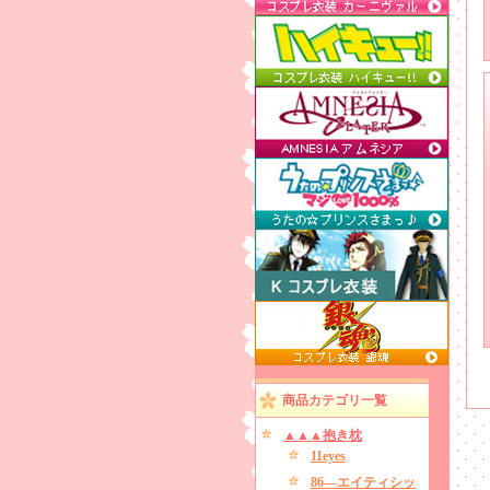
商品カテゴリ一覧
▲▲▲抱き枕
11eyes
86―エイティシッ