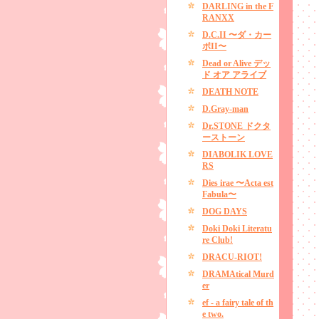
DARLING in the F
RANXX
D.C.II 〜ダ・カー
ポII〜
Dead or Alive デッ
ド オア アライブ
DEATH NOTE
D.Gray-man
Dr.STONE ドクタ
ーストーン
DIABOLIK LOVE
RS
Dies irae 〜Acta est
Fabula〜
DOG DAYS
Doki Doki Literatu
re Club!
DRACU-RIOT!
DRAMAtical Murd
er
ef - a fairy tale of th
e two.