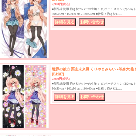
2,900円
(税込)
■新品未使用 抱き枕カバーの生地： (1)ポーチスキン (2)2w
50x50 cm / 160x50 cm /180x60cm ■仕様：抱き枕に…
｜
境界の彼方 栗山未来風 くりやまみらい ●等身大 
[B1987]
2,900円
(税込)
■新品未使用 抱き枕カバーの生地： (1)ポーチスキン (2)2w
50x50 cm / 160x50 cm /180x60cm ■仕様：抱き枕に…
｜