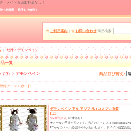
 オーダーメイドも追加料金なし！
装も卸価格！見積もり無料！
ご利用案内
｜
お問い合わせ
商品検索
:
ム
｜
だ行 > デモンベイン
商品一覧
だ行 > デモンベイン
商品並び替え
:
登録アイテム数
:
1件
デモンベイン アル アジフ 風 ●コスプレ衣装
[125]
9,500円
(税込)
[在庫あり]
★メールの不達が多いです。当方のアドレスは coscosshop@ya
PCからのメール受信許可をお願いします。ドメイン指定受信