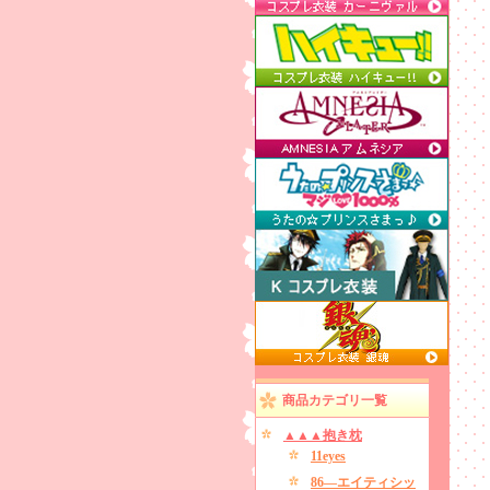
商品カテゴリ一覧
▲▲▲抱き枕
11eyes
86―エイティシッ