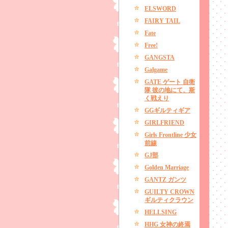
ELSWORD
FAIRY TAIL
Fate
Free!
GANGSTA
Galgame
GATE ゲート 自衛
隊 彼の地にて、斯
く戦えり
GGギルティギア
GIRLFRIEND
Girls Frontline 少女
前線
GJ部
Golden Marriage
GANTZ ガンツ
GUILTY CROWN
ギルティクラウン
HELLSING
HHG 女神の終焉