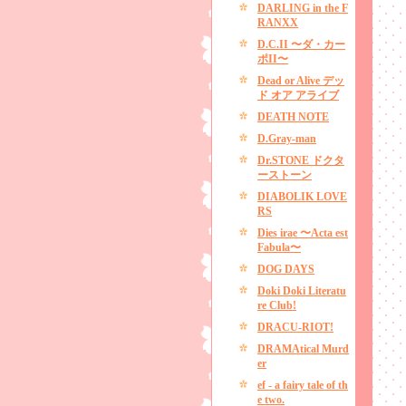
DARLING in the F
RANXX
D.C.II 〜ダ・カー
ポII〜
Dead or Alive デッ
ド オア アライブ
DEATH NOTE
D.Gray-man
Dr.STONE ドクタ
ーストーン
DIABOLIK LOVE
RS
Dies irae 〜Acta est
Fabula〜
DOG DAYS
Doki Doki Literatu
re Club!
DRACU-RIOT!
DRAMAtical Murd
er
ef - a fairy tale of th
e two.