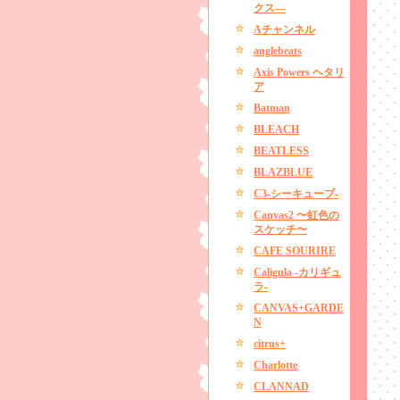
クス―
Aチャンネル
anglebeats
Axis Powers ヘタリ
ア
Batman
BLEACH
BEATLESS
BLAZBLUE
C3-シーキューブ-
Canvas2 〜虹色の
スケッチ〜
CAFE SOURIRE
Caligula -カリギュ
ラ-
CANVAS+GARDE
N
citrus+
Charlotte
CLANNAD