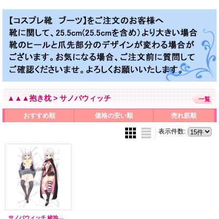
▲▲▲抱き枕 > サノバウィッチ
一覧
おすすめ順
価格の安い順
売れ筋順
表示件数
:
サノバウィッチ 綾地寧々風 あやちねね ●等身大 抱き枕カバー