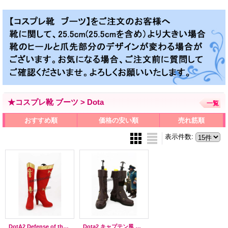
★コスプレ靴 ブーツ > Dota
一覧
おすすめ順
価格の安い順
売れ筋順
表示件数
:
DotA2 Defense of the Ancients リナ＝インバース風 Lina Inverse 魔道士 コスプレ靴 ブーツ
Dota2 キャプテン風 コスプレ靴 ブーツ