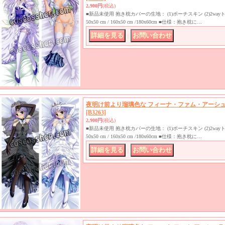
2,900円
(税込)
■新品未使用 抱き枕カバーの生地： (1)ポーチスキン (2)2w
50x50 cm / 160x50 cm /180x60cm ■仕様：抱き枕に…
｜
夜明け前より瑠璃色な フィーナ・ファム・アーシュ
[B3263]
2,900円
(税込)
■新品未使用 抱き枕カバーの生地： (1)ポーチスキン (2)2w
50x50 cm / 160x50 cm /180x60cm ■仕様：抱き枕に…
｜