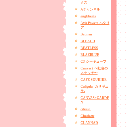
クス―
Aチャンネル
anglebeats
Axis Powers ヘタリ
ア
Batman
BLEACH
BEATLESS
BLAZBLUE
C3-シーキューブ-
Canvas2 〜虹色の
スケッチ〜
CAFE SOURIRE
Caligula -カリギュ
ラ-
CANVAS+GARDE
N
citrus+
Charlotte
CLANNAD