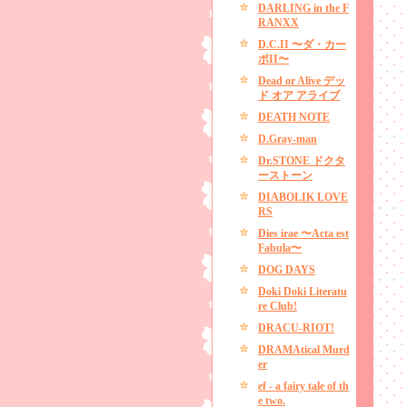
DARLING in the F
RANXX
D.C.II 〜ダ・カー
ポII〜
Dead or Alive デッ
ド オア アライブ
DEATH NOTE
D.Gray-man
Dr.STONE ドクタ
ーストーン
DIABOLIK LOVE
RS
Dies irae 〜Acta est
Fabula〜
DOG DAYS
Doki Doki Literatu
re Club!
DRACU-RIOT!
DRAMAtical Murd
er
ef - a fairy tale of th
e two.