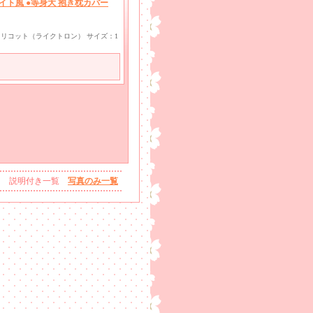
イト風 ●等身大 抱き枕カバー
ayトリコット（ライクトロン） サイズ：1
説明付き一覧
写真のみ一覧