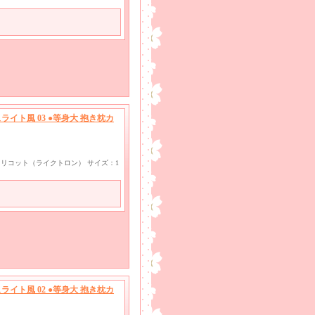
イト風 03 ●等身大 抱き枕カ
ayトリコット（ライクトロン） サイズ：1
イト風 02 ●等身大 抱き枕カ