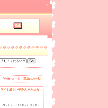
説明付き一覧
写真のみ一覧
イト風 04 ●等身大 抱き枕カ
ayトリコット（ライクトロン） サイズ：1