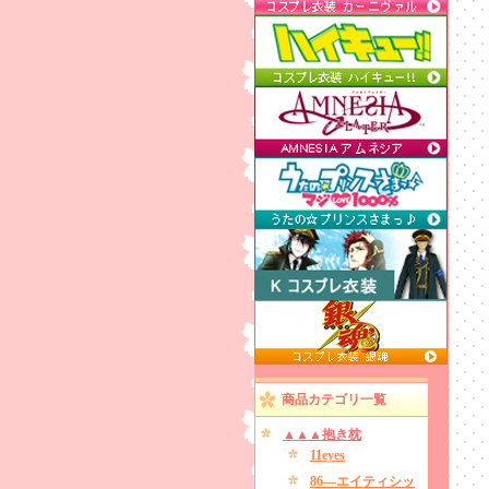
商品カテゴリ一覧
▲▲▲抱き枕
11eyes
86―エイティシッ