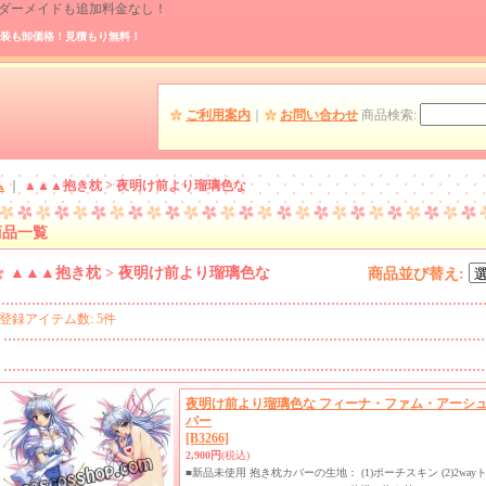
 オーダーメイドも追加料金なし！
装も卸価格！見積もり無料！
ご利用案内
｜
お問い合わせ
商品検索
:
ム
｜
▲▲▲抱き枕 > 夜明け前より瑠璃色な
商品一覧
▲▲▲抱き枕 > 夜明け前より瑠璃色な
商品並び替え
:
登録アイテム数
:
5件
夜明け前より瑠璃色な フィーナ・ファム・アーシュラ
バー
[B3266]
2,900円
(税込)
■新品未使用 抱き枕カバーの生地： (1)ポーチスキン (2)2w