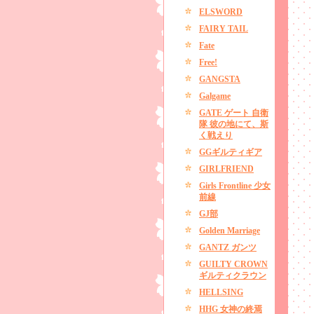
ELSWORD
FAIRY TAIL
Fate
Free!
GANGSTA
Galgame
GATE ゲート 自衛
隊 彼の地にて、斯
く戦えり
GGギルティギア
GIRLFRIEND
Girls Frontline 少女
前線
GJ部
Golden Marriage
GANTZ ガンツ
GUILTY CROWN
ギルティクラウン
HELLSING
HHG 女神の終焉