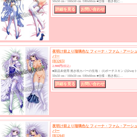
50x50 cm / 160x50 cm /180x60cm ■仕様：抱き枕に…
｜
夜明け前より瑠璃色な フィーナ・ファム・アーシュラ
バー
[B3265]
2,900円
(税込)
■新品未使用 抱き枕カバーの生地： (1)ポーチスキン (2)2w
50x50 cm / 160x50 cm /180x60cm ■仕様：抱き枕に…
｜
夜明け前より瑠璃色な フィーナ・ファム・アーシュラ
バー
[B3264]