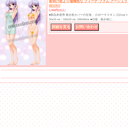
夜明け前より瑠璃色な フィーナ·ファム·アーシュラ
[B3191]
2,900円
(税込)
■新品未使用 抱き枕カバーの生地： (1)ポーチスキン (2)2w
50x50 cm / 160x50 cm /180x60cm ■仕様：抱き枕に…
｜