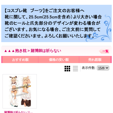
▲▲▲抱き枕 > 賭博師は祈らない
一覧
おすすめ順
価格の安い順
売れ筋順
表示件数
:
賭博師は祈らない リーラ風 ●等身大 抱き枕カバー