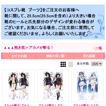
▲▲▲抱き枕 > アカメが斬る！
一覧
おすすめ順
価格の安い順
売れ筋順
表示件数
:
アカメが斬る! アカメ風 ●等身大 抱き枕カバー
アカメが斬る！ アカメ風 ●等身大 抱き枕カバー
アカメが斬る! エスデス風 ●等身大 抱き枕カバー