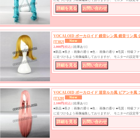
｜
VOCALOID ボーカロイド 鏡音レン風 鏡音リン風
[T382]
2,000円
(税込)
[在庫あり]
■新品 ■長さ：画像の通り ■色： 画像の通り ■毛質：特級
に近づけるよう画像編集しておりますが、 モニターの設定等
｜
VOCALOID ボーカロイド 巡音ルカ風 ビアンキ風
[T328]
2,100円
(税込)
[在庫あり]
■新品 ■長さ：画像の通り ■色： 画像の通り ■毛質：特級
に近づけるよう画像編集しておりますが、 モニターの設定等
｜