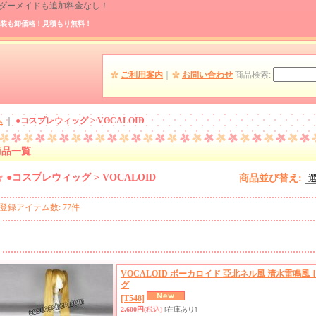
 オーダーメイドも追加料金なし！
装も卸価格！見積もり無料！
ご利用案内
｜
お問い合わせ
商品検索
:
ム
｜
●コスプレウィッグ > VOCALOID
商品一覧
●コスプレウィッグ > VOCALOID
商品並び替え
:
登録アイテム数
:
77件
VOCALOID ボーカロイド 亞北ネル風 清水雷鳴
グ
[T548]
2,600円
(税込)
[在庫あり]