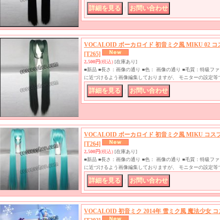
｜
VOCALOID ボーカロイド 初音ミク風 MIKU 02
[T265]
2,500円
(税込)
[在庫あり]
■新品 ■長さ：画像の通り ■色： 画像の通り ■毛質：特級
に近づけるよう画像編集しておりますが、 モニターの設定等
｜
VOCALOID ボーカロイド 初音ミク風 MIKU コ
[T264]
2,500円
(税込)
[在庫あり]
■新品 ■長さ：画像の通り ■色： 画像の通り ■毛質：特級
に近づけるよう画像編集しておりますが、 モニターの設定等
｜
VOCALOID 初音ミク 2014年 雪ミク風 魔法少女