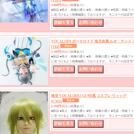
[T203]
2,800円
(税込)
[在庫あり]
■新品 ■長さ：画像の通り ■色： 画像の通り ■毛質：特級
に近づけるよう画像編集しておりますが、 モニターの設定等
｜
VOCALOID ボーカロイド 洛天依風 ルオ・テンイ
[T84]
2,100円
(税込)
[在庫あり]
■新品 ■長さ：画像の通り ■色： 画像の通り ■毛質：特級
に近づけるよう画像編集しておりますが、 モニターの設定等
｜
格安 VOCALOID2 GUMI風 コスプレ ウィッグ
[C342]
2,100円
(税込)
[在庫あり]
■新品 ■長さ：画像の通り ■色： 画像の通り ■毛質：特級
に近づけるよう画像編集しておりますが、 モニターの設定等
｜