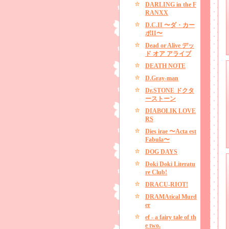
DARLING in the F
RANXX
D.C.II 〜ダ・カー
ポII〜
Dead or Alive デッ
ド オア アライブ
DEATH NOTE
D.Gray-man
Dr.STONE ドクタ
ーストーン
DIABOLIK LOVE
RS
Dies irae 〜Acta est
Fabula〜
DOG DAYS
Doki Doki Literatu
re Club!
DRACU-RIOT!
DRAMAtical Murd
er
ef - a fairy tale of th
e two.