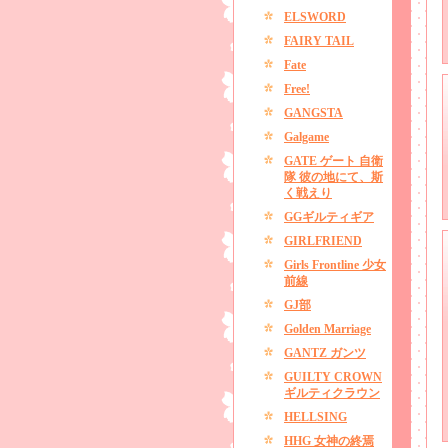
ELSWORD
FAIRY TAIL
Fate
Free!
GANGSTA
Galgame
GATE ゲート 自衛
隊 彼の地にて、斯
く戦えり
GGギルティギア
GIRLFRIEND
Girls Frontline 少女
前線
GJ部
Golden Marriage
GANTZ ガンツ
GUILTY CROWN
ギルティクラウン
HELLSING
HHG 女神の終焉