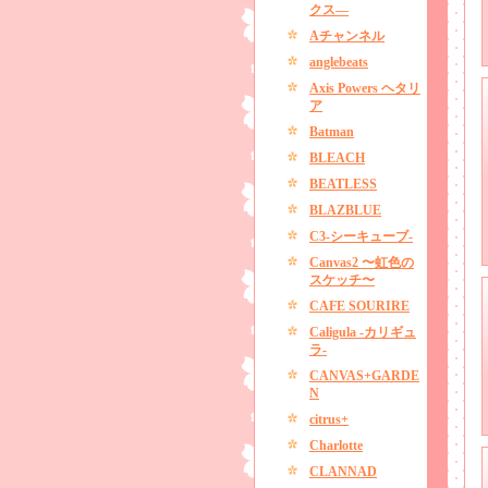
クス―
Aチャンネル
anglebeats
Axis Powers ヘタリ
ア
Batman
BLEACH
BEATLESS
BLAZBLUE
C3-シーキューブ-
Canvas2 〜虹色の
スケッチ〜
CAFE SOURIRE
Caligula -カリギュ
ラ-
CANVAS+GARDE
N
citrus+
Charlotte
CLANNAD