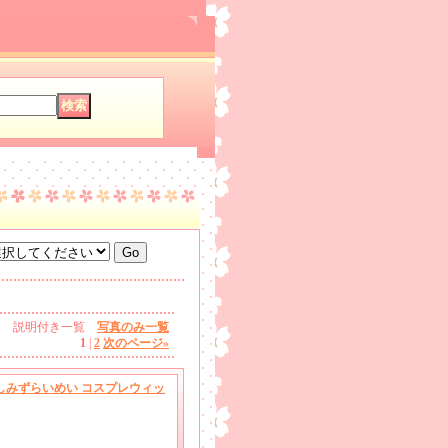
説明付き一覧
写真のみ一覧
1
|
2
次のページ
»
風 しみずらいめい コスプレウィッ