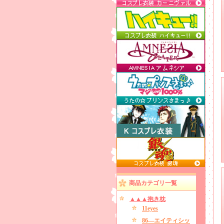
商品カテゴリ一覧
▲▲▲抱き枕
11eyes
86―エイティシッ