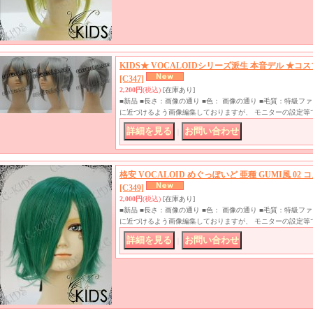
KIDS★ VOCALOIDシリーズ派生 本音デル ★コ
[C347]
2,200円
(税込)
[在庫あり]
■新品 ■長さ：画像の通り ■色： 画像の通り ■毛質：特級
に近づけるよう画像編集しておりますが、 モニターの設定等
｜
格安 VOCALOID めぐっぽいど 亜種 GUMI風 02
[C349]
2,000円
(税込)
[在庫あり]
■新品 ■長さ：画像の通り ■色： 画像の通り ■毛質：特級
に近づけるよう画像編集しておりますが、 モニターの設定等
｜