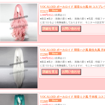
VOCALOID ボーカロイド 巡音ルカ風 08 コスプ
[T317]
2,300円
(税込)
[在庫あり]
■新品 ■長さ：画像の通り ■色： 画像の通り ■毛質：特級
に近づけるよう画像編集しておりますが、 モニターの設定等
｜
VOCALOID ボーカロイド 弱音ハク風 殺生丸風 
[T290]
1,900円
(税込)
[在庫あり]
■新品 ■長さ：画像の通り ■色： 画像の通り ■毛質：特級
に近づけるよう画像編集しておりますが、 モニターの設定等
｜
VOCALOID ボーカロイド 初音ミク風 千本桜 コ
[T268]
2,500円
(税込)
[在庫あり]