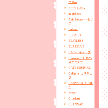
クス―
Aチャンネル
anglebeats
Axis Powers ヘタリ
ア
Batman
BLEACH
BEATLESS
BLAZBLUE
C3-シーキューブ-
Canvas2 〜虹色の
スケッチ〜
CAFE SOURIRE
Caligula -カリギュ
ラ-
CANVAS+GARDE
N
citrus+
Charlotte
CLANNAD