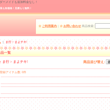
 オーダーメイドも追加料金なし！
装も卸価格！見積もり無料！
ご利用案内
｜
お問い合わせ
商品検索
:
ム
｜
ま行 > まよチキ!
商品一覧
ま行 > まよチキ!
商品並び替え
:
登録アイテム数
:
0件