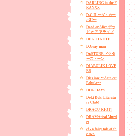
DARLING in the F
RANXX
D.C.II 〜ダ・カー
ポII〜
Dead or Alive デッ
ド オア アライブ
DEATH NOTE
D.Gray-man
Dr.STONE ドクタ
ーストーン
DIABOLIK LOVE
RS
Dies irae 〜Acta est
Fabula〜
DOG DAYS
Doki Doki Literatu
re Club!
DRACU-RIOT!
DRAMAtical Murd
er
ef - a fairy tale of th
e two.