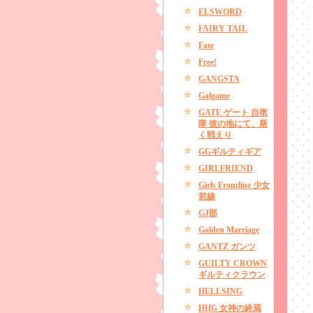
ELSWORD
FAIRY TAIL
Fate
Free!
GANGSTA
Galgame
GATE ゲート 自衛
隊 彼の地にて、斯
く戦えり
GGギルティギア
GIRLFRIEND
Girls Frontline 少女
前線
GJ部
Golden Marriage
GANTZ ガンツ
GUILTY CROWN
ギルティクラウン
HELLSING
HHG 女神の終焉