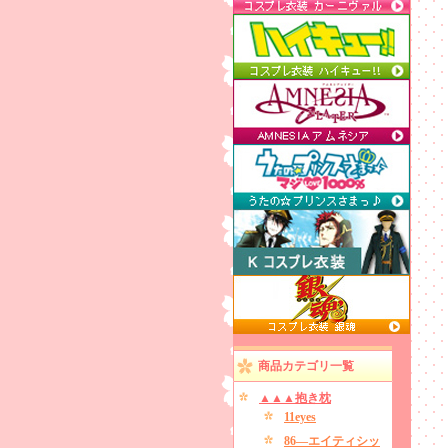
商品カテゴリ一覧
▲▲▲抱き枕
11eyes
86―エイティシッ