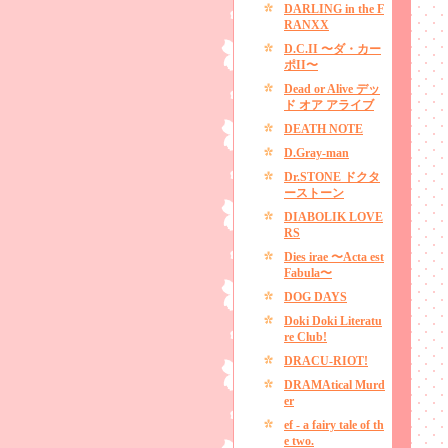
DARLING in the F
RANXX
D.C.II 〜ダ・カー
ポII〜
Dead or Alive デッ
ド オア アライブ
DEATH NOTE
D.Gray-man
Dr.STONE ドクタ
ーストーン
DIABOLIK LOVE
RS
Dies irae 〜Acta est
Fabula〜
DOG DAYS
Doki Doki Literatu
re Club!
DRACU-RIOT!
DRAMAtical Murd
er
ef - a fairy tale of th
e two.