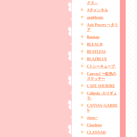
クス―
Aチャンネル
anglebeats
Axis Powers ヘタリ
ア
Batman
BLEACH
BEATLESS
BLAZBLUE
C3-シーキューブ-
Canvas2 〜虹色の
スケッチ〜
CAFE SOURIRE
Caligula -カリギュ
ラ-
CANVAS+GARDE
N
citrus+
Charlotte
CLANNAD