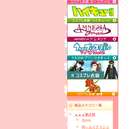
商品カテゴリ一覧
▲▲▲抱き枕
11eyes
86―エイティシッ