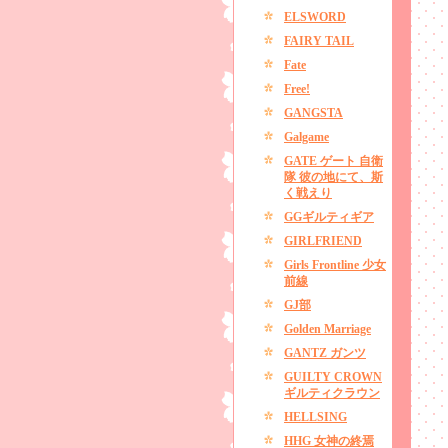
ELSWORD
FAIRY TAIL
Fate
Free!
GANGSTA
Galgame
GATE ゲート 自衛
隊 彼の地にて、斯
く戦えり
GGギルティギア
GIRLFRIEND
Girls Frontline 少女
前線
GJ部
Golden Marriage
GANTZ ガンツ
GUILTY CROWN
ギルティクラウン
HELLSING
HHG 女神の終焉