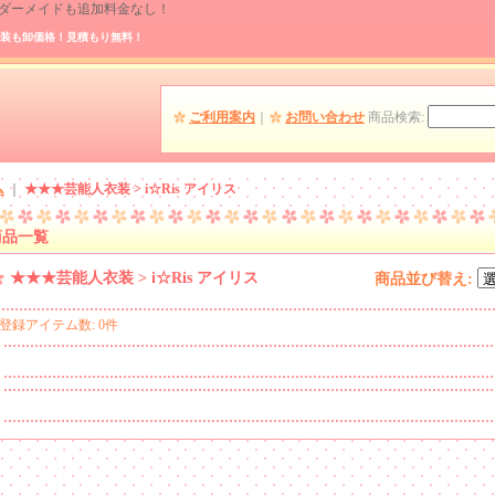
 オーダーメイドも追加料金なし！
装も卸価格！見積もり無料！
ご利用案内
｜
お問い合わせ
商品検索
:
ム
｜
★★★芸能人衣装 > i☆Ris アイリス
商品一覧
★★★芸能人衣装 > i☆Ris アイリス
商品並び替え
:
登録アイテム数
:
0件