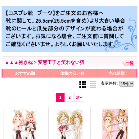
▲▲▲抱き枕 > 変態王子と笑わない猫
一覧
おすすめ順
価格の安い順
売れ筋順
表示件数
:
1
2
次
»