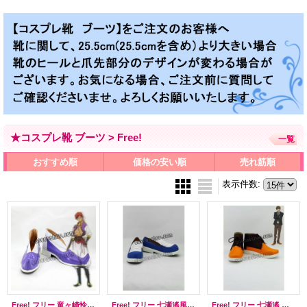
★コスプレ靴 ブーツ > Free!
一覧
おすすめ順
価格の安い順
売れ筋順
表示件数
:
Free! フリー 竜ヶ崎怜風 りゅうがざきれい ED SPLASH FREE アラビアン コスプレ靴 ブーツ
Free! フリー 七瀬遙風 コスプレ靴 ブーツ
Free! フリー 七瀬遙 橘真琴風 コスプレ靴 ブーツ