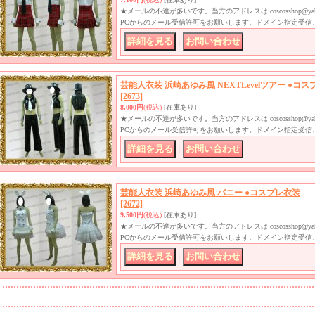
★メールの不達が多いです。当方のアドレスは coscosshop@ya
PCからのメール受信許可をお願いします。ドメイン指定受信
｜
芸能人衣装 浜崎あゆみ風 NEXTLevelツアー ●コ
[2673]
8,000円
(税込)
[在庫あり]
★メールの不達が多いです。当方のアドレスは coscosshop@ya
PCからのメール受信許可をお願いします。ドメイン指定受信
｜
芸能人衣装 浜崎あゆみ風 バニー ●コスプレ衣装
[2672]
9,500円
(税込)
[在庫あり]
★メールの不達が多いです。当方のアドレスは coscosshop@ya
PCからのメール受信許可をお願いします。ドメイン指定受信
｜