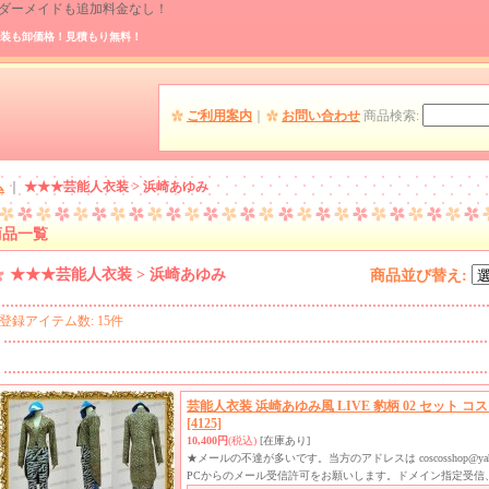
 オーダーメイドも追加料金なし！
装も卸価格！見積もり無料！
ご利用案内
｜
お問い合わせ
商品検索
:
ム
｜
★★★芸能人衣装 > 浜崎あゆみ
商品一覧
★★★芸能人衣装 > 浜崎あゆみ
商品並び替え
:
登録アイテム数
:
15件
芸能人衣装 浜崎あゆみ風 LIVE 豹柄 02 セット コ
[4125]
10,400円
(税込)
[在庫あり]
★メールの不達が多いです。当方のアドレスは coscosshop@ya
PCからのメール受信許可をお願いします。ドメイン指定受信