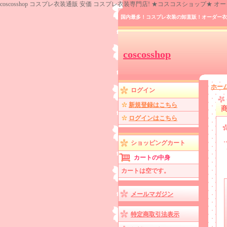
coscosshop コスプレ衣装通販 安価 コスプレ衣装専門店! ★コスコスショップ★
国内最多！コスプレ衣装の卸直販！オーダー衣
coscosshop
ホー
ログイン
新規登録はこちら
ログインはこちら
ショッピングカート
カートの中身
カートは空です。
メールマガジン
特定商取引法表示