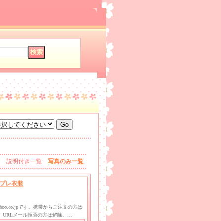
説明付き一覧
写真のみ一覧
スプレ衣装
hoo.co.jpです。携帯からご注文の方は
、URLメール拒否の方は解除、…