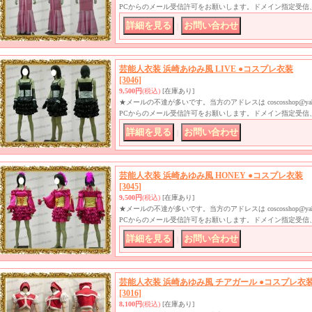
PCからのメール受信許可をお願いします。ドメイン指定受信
｜
芸能人衣装 浜崎あゆみ風 LIVE ●コスプレ衣装
[3046]
9,500円
(税込)
[在庫あり]
★メールの不達が多いです。当方のアドレスは coscosshop@ya
PCからのメール受信許可をお願いします。ドメイン指定受信
｜
芸能人衣装 浜崎あゆみ風 HONEY ●コスプレ衣装
[3045]
9,500円
(税込)
[在庫あり]
★メールの不達が多いです。当方のアドレスは coscosshop@ya
PCからのメール受信許可をお願いします。ドメイン指定受信
｜
芸能人衣装 浜崎あゆみ風 チアガール ●コスプレ衣
[3016]
8,100円
(税込)
[在庫あり]