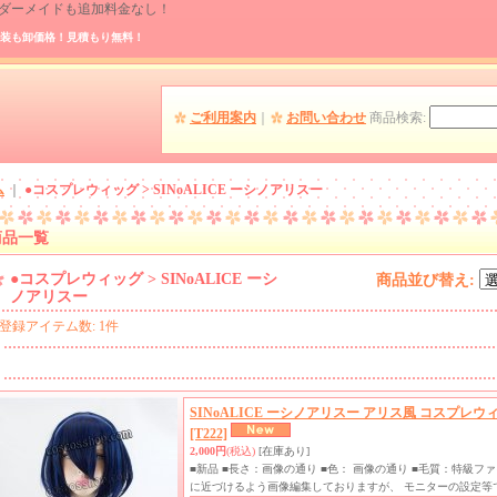
 オーダーメイドも追加料金なし！
装も卸価格！見積もり無料！
ご利用案内
｜
お問い合わせ
商品検索
:
ム
｜
●コスプレウィッグ > SINoALICE ーシノアリスー
商品一覧
●コスプレウィッグ > SINoALICE ーシ
商品並び替え
:
ノアリスー
登録アイテム数
:
1件
SINoALICE ーシノアリスー アリス風 コスプレウ
[T222]
2,000円
(税込)
[在庫あり]
■新品 ■長さ：画像の通り ■色： 画像の通り ■毛質：特級
に近づけるよう画像編集しておりますが、 モニターの設定等