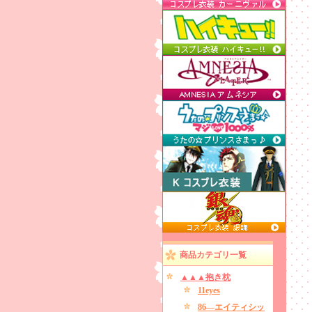
商品カテゴリ一覧
▲▲▲抱き枕
11eyes
86―エイティシッ