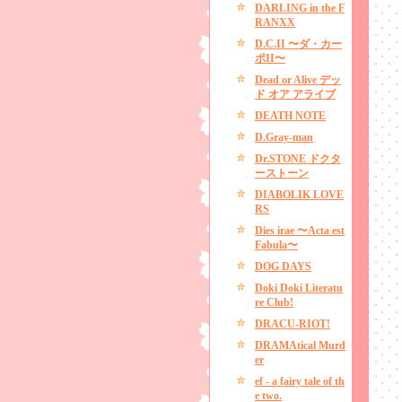
DARLING in the F
RANXX
D.C.II 〜ダ・カー
ポII〜
Dead or Alive デッ
ド オア アライブ
DEATH NOTE
D.Gray-man
Dr.STONE ドクタ
ーストーン
DIABOLIK LOVE
RS
Dies irae 〜Acta est
Fabula〜
DOG DAYS
Doki Doki Literatu
re Club!
DRACU-RIOT!
DRAMAtical Murd
er
ef - a fairy tale of th
e two.