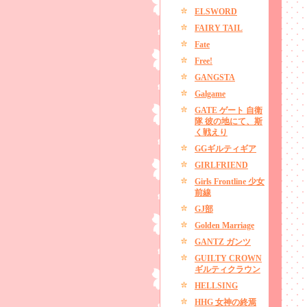
ELSWORD
FAIRY TAIL
Fate
Free!
GANGSTA
Galgame
GATE ゲート 自衛
隊 彼の地にて、斯
く戦えり
GGギルティギア
GIRLFRIEND
Girls Frontline 少女
前線
GJ部
Golden Marriage
GANTZ ガンツ
GUILTY CROWN
ギルティクラウン
HELLSING
HHG 女神の終焉