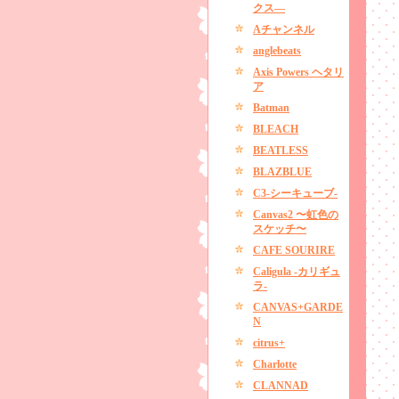
クス―
Aチャンネル
anglebeats
Axis Powers ヘタリ
ア
Batman
BLEACH
BEATLESS
BLAZBLUE
C3-シーキューブ-
Canvas2 〜虹色の
スケッチ〜
CAFE SOURIRE
Caligula -カリギュ
ラ-
CANVAS+GARDE
N
citrus+
Charlotte
CLANNAD