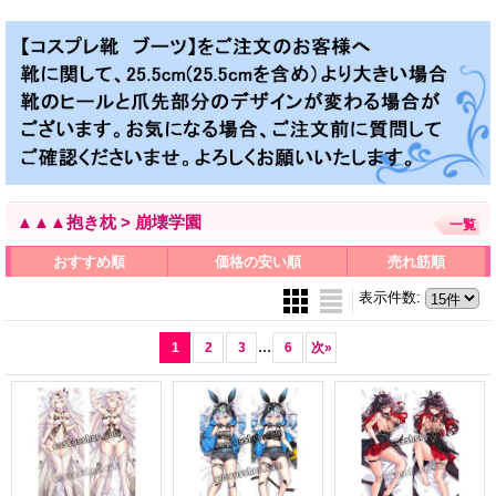
▲▲▲抱き枕 > 崩壊学園
一覧
おすすめ順
価格の安い順
売れ筋順
表示件数
:
...
1
2
3
6
次
»