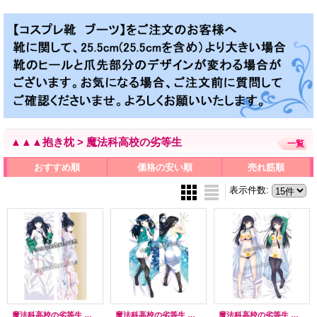
▲▲▲抱き枕 > 魔法科高校の劣等生
一覧
おすすめ順
価格の安い順
売れ筋順
表示件数
:
魔法科高校の劣等生 司波深雪風 ●等身大 抱き枕カバー
魔法科高校の劣等生 司波みゆき風 ●等身大 抱き枕カバー
魔法科高校の劣等生 しば みゆき風 ●等身大 抱き枕カバー