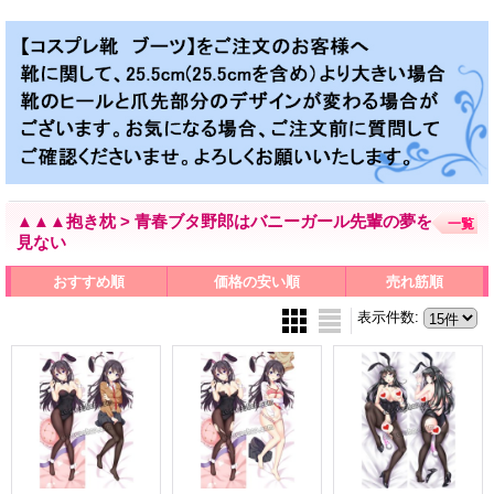
▲▲▲抱き枕 > 青春ブタ野郎はバニーガール先輩の夢を
一覧
見ない
おすすめ順
価格の安い順
売れ筋順
表示件数
: