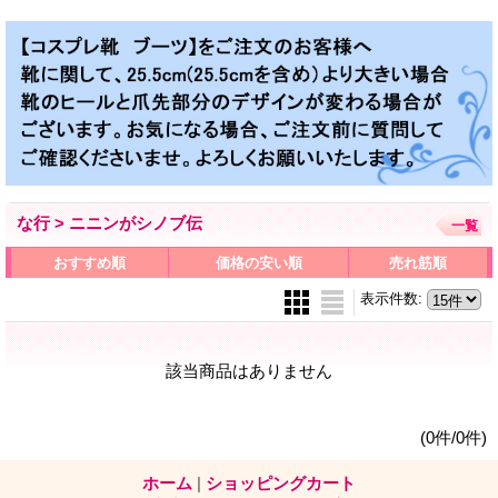
な行 > ニニンがシノブ伝
一覧
おすすめ順
価格の安い順
売れ筋順
表示件数
:
該当商品はありません
(0件/0件)
ホーム
|
ショッピングカート