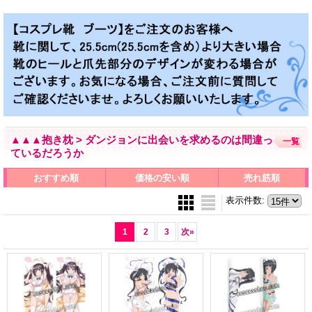
▲▲▲抱き枕 > ダンジョンに出会いを求めるのは間違っ
一覧
ているだろうか
おすすめ順
価格の安い順
売れ筋順
表示件数
:
1
2
3
次
»