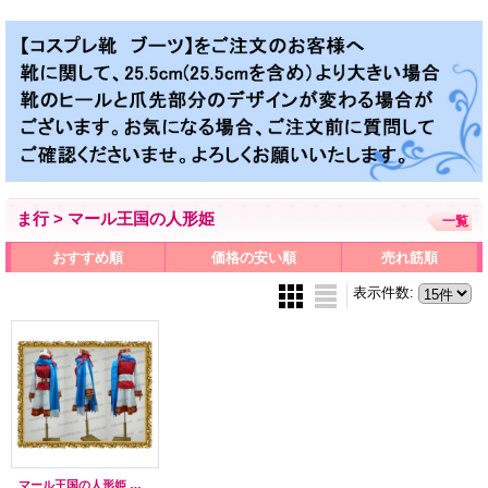
ま行 > マール王国の人形姫
一覧
おすすめ順
価格の安い順
売れ筋順
表示件数
:
マール王国の人形姫 コルネット・エスポワール風 ●コスプレ衣装