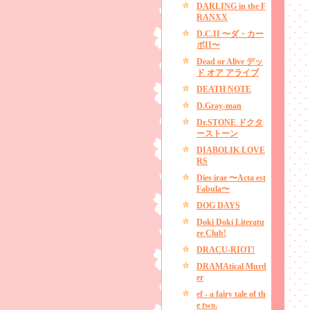
DARLING in the F
RANXX
D.C.II 〜ダ・カー
ポII〜
Dead or Alive デッ
ド オア アライブ
DEATH NOTE
D.Gray-man
Dr.STONE ドクタ
ーストーン
DIABOLIK LOVE
RS
Dies irae 〜Acta est
Fabula〜
DOG DAYS
Doki Doki Literatu
re Club!
DRACU-RIOT!
DRAMAtical Murd
er
ef - a fairy tale of th
e two.