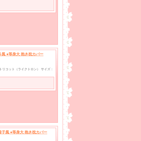
風 ●等身大 抱き枕カバー
wayトリコット（ライクトロン） サイズ：
子風 ●等身大 抱き枕カバー