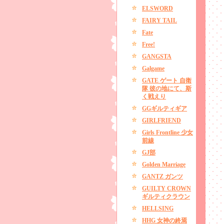
ELSWORD
FAIRY TAIL
Fate
Free!
GANGSTA
Galgame
GATE ゲート 自衛
隊 彼の地にて、斯
く戦えり
GGギルティギア
GIRLFRIEND
Girls Frontline 少女
前線
GJ部
Golden Marriage
GANTZ ガンツ
GUILTY CROWN
ギルティクラウン
HELLSING
HHG 女神の終焉