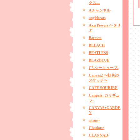
クス―
Aチャンネル
anglebeats
Axis Powers ヘタリ
ア
Batman
BLEACH
BEATLESS
BLAZBLUE
C3-シーキューブ-
Canvas2 〜虹色の
スケッチ〜
CAFE SOURIRE
Caligula -カリギュ
ラ-
CANVAS+GARDE
N
citrus+
Charlotte
CLANNAD