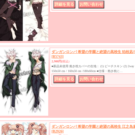
｜
ダンガンロンパ 希望の学園と絶望の高校生 狛枝凪斗
[B5743]
2,900円
(税込)
■新品未使用 抱き枕カバーの生地： (1) ピーチスキン (2) 2
150x50 cm / 160x50 cm /180x60cm ■仕様：抱き枕に…
｜
ダンガンロンパ 希望の学園と絶望の高校生 江之岛盾
[B2926]