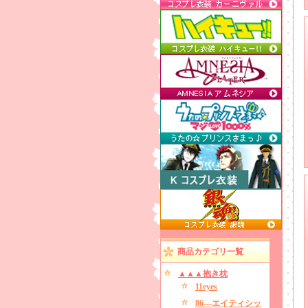
商品カテゴリ一覧
▲▲▲抱き枕
11eyes
86―エイティシッ