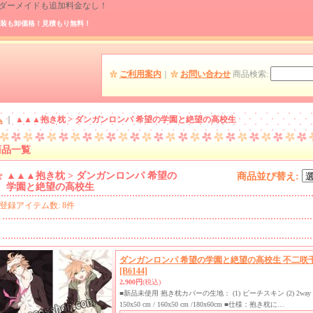
 オーダーメイドも追加料金なし！
装も卸価格！見積もり無料！
ご利用案内
｜
お問い合わせ
商品検索
:
ム
｜
▲▲▲抱き枕 > ダンガンロンパ 希望の学園と絶望の高校生
商品一覧
▲▲▲抱き枕 > ダンガンロンパ 希望の
商品並び替え
:
学園と絶望の高校生
登録アイテム数
:
8件
ダンガンロンパ 希望の学園と絶望の高校生 不二咲千
[B6144]
2,900円
(税込)
■新品未使用 抱き枕カバーの生地： (1) ピーチスキン (2) 2
150x50 cm / 160x50 cm /180x60cm ■仕様：抱き枕に…