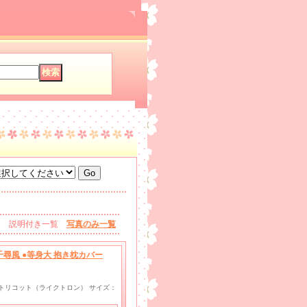
説明付き一覧
写真のみ一覧
尋風 ●等身大 抱き枕カバー
wayトリコット（ライクトロン） サイズ：