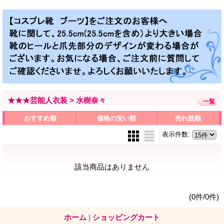
★★★芸能人衣装 > 水樹奈々
一覧
おすすめ順
価格の安い順
売れ筋順
表示件数
:
該当商品はありません
(0件/0件)
ホーム
|
ショッピングカート