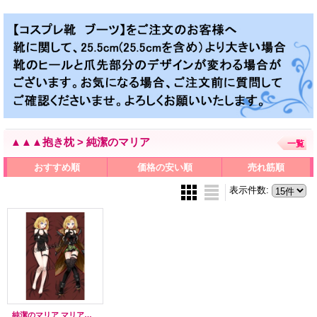
▲▲▲抱き枕 > 純潔のマリア
一覧
おすすめ順
価格の安い順
売れ筋順
表示件数
:
純潔のマリア マリア風 ●等身大 抱き枕カバー