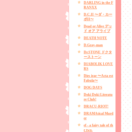
DARLING in the F
RANXX
D.C.II 〜ダ・カー
ポII〜
Dead or Alive デッ
ド オア アライブ
DEATH NOTE
D.Gray-man
Dr.STONE ドクタ
ーストーン
DIABOLIK LOVE
RS
Dies irae 〜Acta est
Fabula〜
DOG DAYS
Doki Doki Literatu
re Club!
DRACU-RIOT!
DRAMAtical Murd
er
ef - a fairy tale of th
e two.