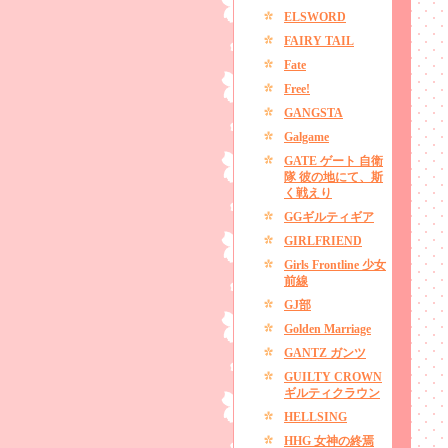
ELSWORD
FAIRY TAIL
Fate
Free!
GANGSTA
Galgame
GATE ゲート 自衛
隊 彼の地にて、斯
く戦えり
GGギルティギア
GIRLFRIEND
Girls Frontline 少女
前線
GJ部
Golden Marriage
GANTZ ガンツ
GUILTY CROWN
ギルティクラウン
HELLSING
HHG 女神の終焉