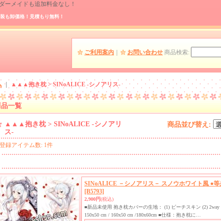
 オーダーメイドも追加料金なし！
装も卸価格！見積もり無料！
ご利用案内
｜
お問い合わせ
商品検索
:
ム
｜
▲▲▲抱き枕 > SINoALICE -シノアリス-
商品一覧
▲▲▲抱き枕 > SINoALICE -シノアリ
商品並び替え
:
ス-
登録アイテム数
:
1件
SINoALICE －シノアリス－ スノウホワイト風 ●
[B5793]
2,900円
(税込)
■新品未使用 抱き枕カバーの生地： (1) ピーチスキン (2) 2
150x50 cm / 160x50 cm /180x60cm ■仕様：抱き枕に…