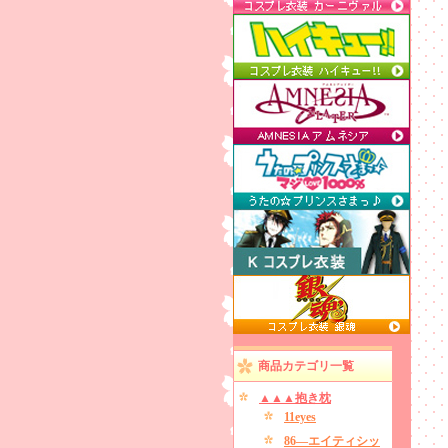
商品カテゴリ一覧
▲▲▲抱き枕
11eyes
86―エイティシッ