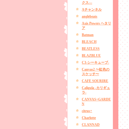
クス―
Aチャンネル
anglebeats
Axis Powers ヘタリ
ア
Batman
BLEACH
BEATLESS
BLAZBLUE
C3-シーキューブ-
Canvas2 〜虹色の
スケッチ〜
CAFE SOURIRE
Caligula -カリギュ
ラ-
CANVAS+GARDE
N
citrus+
Charlotte
CLANNAD