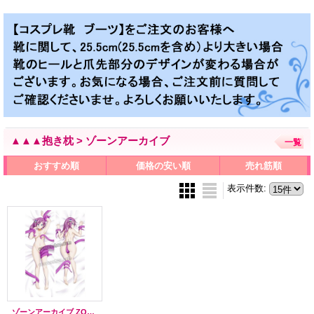
▲▲▲抱き枕 > ゾーンアーカイブ
一覧
おすすめ順
価格の安い順
売れ筋順
表示件数
:
ゾーンアーカイブ ZONE-Archive Zone-Tan風 ●等身大 抱き枕カバー