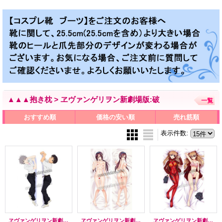
▲▲▲抱き枕 > ヱヴァンゲリヲン新劇場版:破
一覧
おすすめ順
価格の安い順
売れ筋順
表示件数
:
ヱヴァンゲリヲン新劇場版 渚カヲル風 ●等身大 抱き枕カバー
ヱヴァンゲリヲン新劇場版:破 真希波・マリ・イラストリアス風 ●等身大 抱き枕カバー
ヱヴァンゲリヲン新劇場版:破 惣流・アスカ・ラングレー風 ●等身大 抱き枕カバー